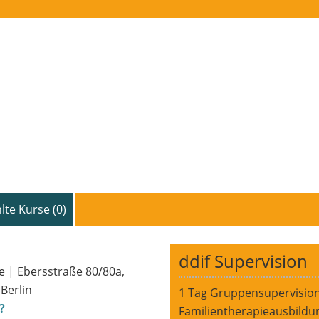
te Kurse (
0
)
ddif Supervision
 | Ebersstraße 80/80a,
Berlin
1 Tag Gruppensupervisio
?
Familientherapieausbildu