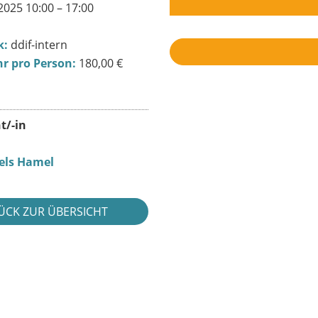
2025 10:00 – 17:00
k:
ddif-intern
r pro Person:
180,00 €
t/-in
iels Hamel
ÜCK ZUR ÜBERSICHT